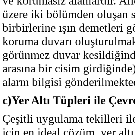
ve korumasız alanlardır. Alı
üzere iki bölümden oluşan s
birbirlerine ışın demetleri 
koruma duvarı oluşturulmakt
görünmez duvar kesildiğinde 
arasına bir cisim girdiğinde
alarm bilgisi gönderilmekted
c)Yer Altı Tüpleri ile Çev
Çeşitli uygulama tekilleri i
için en ideal çözüm, yer al