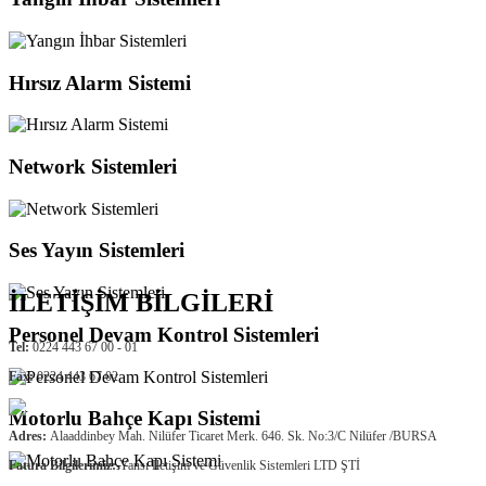
Hırsız Alarm Sistemi
Network Sistemleri
Ses Yayın Sistemleri
İLETİŞİM BİLGİLERİ
Personel Devam Kontrol Sistemleri
Tel:
0224 443 67 00 - 01
Fax:
0224 443 67 02
Motorlu Bahçe Kapı Sistemi
Adres:
Alaaddinbey Mah. Nilüfer Ticaret Merk. 646. Sk. No:3/C Nilüfer /BURSA
Fatura Bilgilerimiz:
Yansı İletişim ve Güvenlik Sistemleri LTD ŞTİ