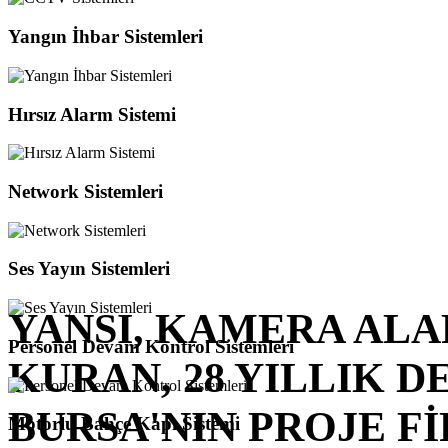
Yangın İhbar Sistemleri
Hırsız Alarm Sistemi
Network Sistemleri
Ses Yayın Sistemleri
YANSI, KAMERA ALA
Personel Devam Kontrol Sistemleri
KURAN, 28 YILLIK D
BURSA'NIN PROJE Fİ
Motorlu Bahçe Kapı Sistemi